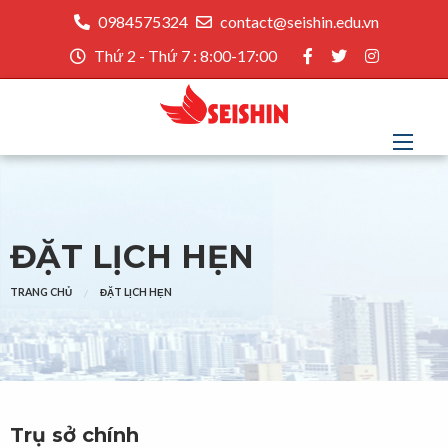
0984575324
contact@seishin.edu.vn
Thứ 2 - Thứ 7 : 8:00-17:00
ĐẶT LỊCH HẸN
TRANG CHỦ
ĐẶT LỊCH HẸN
Trụ sở chính