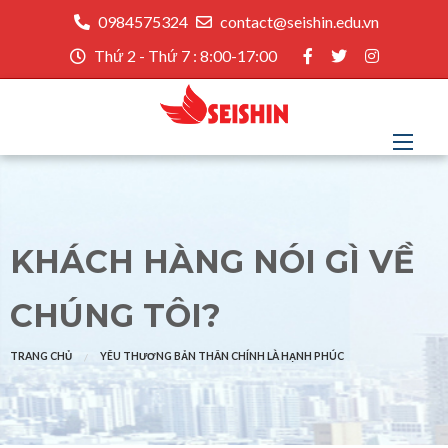
0984575324
contact@seishin.edu.vn
Thứ 2 - Thứ 7 : 8:00-17:00
KHÁCH HÀNG NÓI GÌ VỀ
CHÚNG TÔI?
TRANG CHỦ
YÊU THƯƠNG BẢN THÂN CHÍNH LÀ HẠNH PHÚC