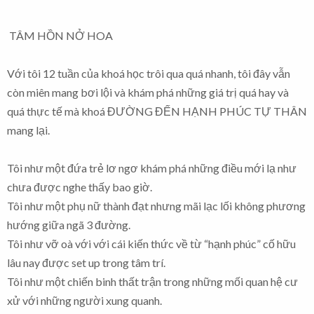
TÂM HỒN NỞ HOA
Với tôi 12 tuần của khoá học trôi qua quá nhanh, tôi đây vẫn
còn miên mang bơi lội và khám phá những giá trị quá hay và
quá thực tế mà khoá ĐƯỜNG ĐẾN HẠNH PHÚC TỰ THÂN
mang lại.
Tôi như một đứa trẻ lơ ngơ khám phá những điều mới lạ như
chưa được nghe thấy bao giờ.
Tôi như một phụ nữ thành đạt nhưng mãi lạc lối không phương
hướng giữa ngã 3 đường.
Tôi như vỡ oà với với cái kiến thức về từ “hạnh phúc” cố hữu
lâu nay được set up trong tâm trí.
Tôi như một chiến binh thất trận trong những mối quan hệ cư
xử với những người xung quanh.