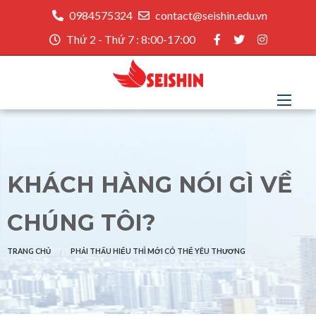
0984575324
contact@seishin.edu.vn
Thứ 2 - Thứ 7 : 8:00-17:00
KHÁCH HÀNG NÓI GÌ VỀ
CHÚNG TÔI?
TRANG CHỦ
PHẢI THẤU HIỂU THÌ MỚI CÓ THỂ YÊU THƯƠNG