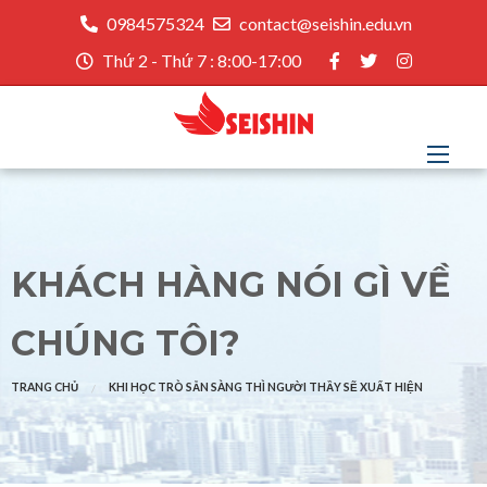
0984575324
contact@seishin.edu.vn
Thứ 2 - Thứ 7 : 8:00-17:00
KHÁCH HÀNG NÓI GÌ VỀ
CHÚNG TÔI?
TRANG CHỦ
KHI HỌC TRÒ SẴN SÀNG THÌ NGƯỜI THẦY SẼ XUẤT HIỆN