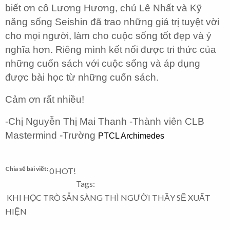
biết ơn cô Lương Hương, chú Lê Nhất và Kỹ
năng sống Seishin đã trao những giá trị tuyệt vời
cho mọi người, làm cho cuộc sống tốt đẹp và ý
nghĩa hơn. Riêng mình kết nối được tri thức của
những cuốn sách với cuộc sống và áp dụng
được bài học từ những cuốn sách.
Cảm ơn rất nhiều!
-Chị Nguyễn Thị Mai Thanh -Thành viên CLB
Mastermind -Trường
PTCL Archimedes
Chia sẻ bài viết:
0
HOT!
Tags:
KHI HỌC TRÒ SẴN SÀNG THÌ NGƯỜI THẦY SẼ XUẤT
HIỆN