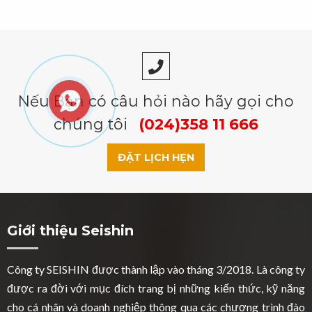
Nếu Bạn có câu hỏi nào hãy gọi cho
chúng tôi
(024)358 11 666
ĐẶT LỊCH HẸN
Giới thiệu Seishin
Công ty SEISHIN được thành lập vào tháng 3/2018. Là công ty
được ra đời với mục đích trang bị những kiến thức, kỹ năng
cho cá nhân và doanh nghiệp thông qua các chương trình đào