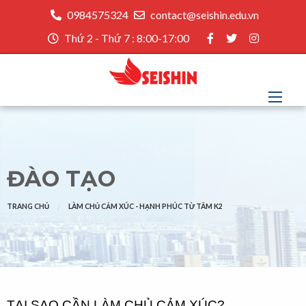
0984575324
contact@seishin.edu.vn
Thứ 2 - Thứ 7 : 8:00-17:00
ĐÀO TẠO
TRANG CHỦ
LÀM CHỦ CẢM XÚC - HẠNH PHÚC TỪ TÂM K2
TẠI SAO CẦN LÀM CHỦ CẢM XÚC?