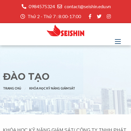
0984575324
contact@seishin.edu.vn
Thứ 2 - Thứ 7 : 8:00-17:00
ĐÀO TẠO
TRANG CHỦ
KHÓA HỌC KỸ NĂNG GIÁM SÁT
KHÓA HỌC KỸ NĂNG GIÁM SÁT( CÔNG TY TNHH PHÁT