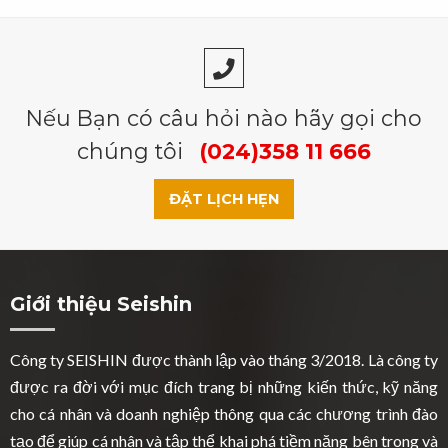
Nếu Bạn có câu hỏi nào hãy gọi cho
chúng tôi
(024)358 11 666
ĐẶT LỊCH HẸN
Giới thiệu Seishin
Công ty SEISHIN được thành lập vào tháng 3/2018. Là công ty
được ra đời với mục đích trang bị những kiến thức, kỹ năng
cho cá nhân và doanh nghiệp thông qua các chương trình đào
tạo để giúp cá nhân và tập thể khai phá tiềm năng bên trong và