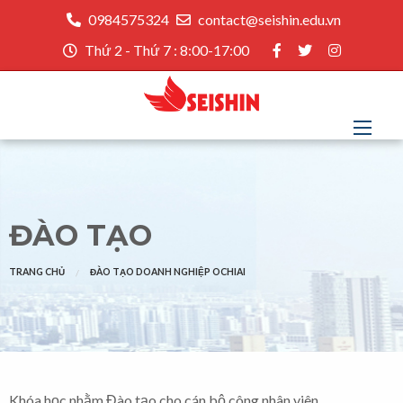
0984575324
contact@seishin.edu.vn
Thứ 2 - Thứ 7 : 8:00-17:00
ĐÀO TẠO
TRANG CHỦ
ĐÀO TẠO DOANH NGHIỆP OCHIAI
Khóa học nhằm Đào tạo cho cán bộ công nhân viên