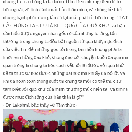
nhưng tất cả chúng ta lại luôn đi tìm kiếm những điều đó từ
bên ngoài, vô tình đánh mất bản thân mình, và không hề biết
những hạnh phúc đơn giản đó lại xuất phát từ bên trong. "TẤT
CẢ CHÚNG TA ĐỀU LÀ KẾT QUẢ CỦA QUÁ KHỨ, và bạn
cần hiểu được nguyên nhân gốc rễ của những lo lắng, tổn
thương trong chúng ta đều bắt nguồn từ quá khứ, mục đích
của việc tìm đến những góc tối trong tâm hồn không phải là
khơi lên những đau khổ, không đào xới chuyện buồn đã qua mà
quan trọng là chúng ta học cách kết nối lại được với quá khứ
để ta thực sự học được những bài học mà khi ấy đã bỏ lỡ. Và
khi đã hoàn toàn thông suốt thì chúng ta mới có thể thực sự
tạm biệt với quá khứ của mình, thưởng thức hiện tại, và tìm ra
được mục đích sống của bản thân là gì?"
- Dr. Lakshmi, bậc thầy về Tâm thức -