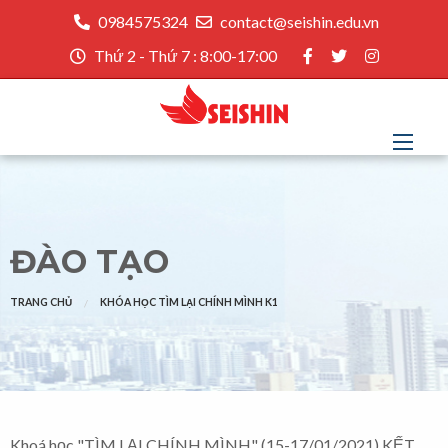
0984575324
contact@seishin.edu.vn
Thứ 2 - Thứ 7 : 8:00-17:00
ĐÀO TẠO
TRANG CHỦ
KHÓA HỌC TÌM LẠI CHÍNH MÌNH K1
Khoá học "TÌM LẠI CHÍNH MÌNH" (15-17/01/2021) KẾT