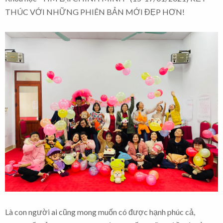
THÚC VỚI NHỮNG PHIÊN BẢN MỚI ĐẸP HƠN!
Là con người ai cũng mong muốn có được hạnh phúc cả,