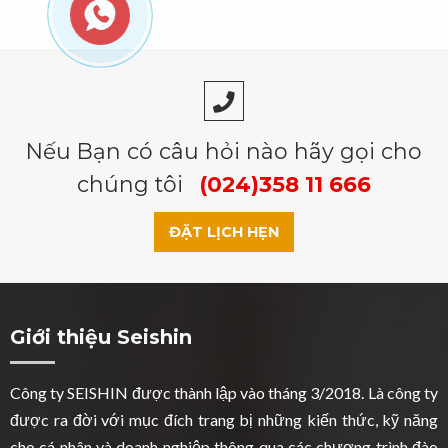
Nếu Bạn có câu hỏi nào hãy gọi cho
chúng tôi
(024)358 11 666
ĐẶT LỊCH HẸN
Giới thiệu Seishin
Công ty SEISHIN được thành lập vào tháng 3/2018. Là công ty
được ra đời với mục đích trang bị những kiến thức, kỹ năng
cho cá nhân và doanh nghiệp thông qua các chương trình đào