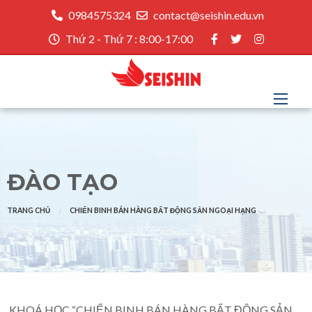
0984575324
contact@seishin.edu.vn
Thứ 2 - Thứ 7 : 8:00-17:00
ĐÀO TẠO
TRANG CHỦ
CHIẾN BINH BÁN HÀNG BẤT ĐỘNG SẢN NGOẠI HẠNG
KHOÁ HỌC “CHIẾN BINH BÁN HÀNG BẤT ĐỘNG SẢN