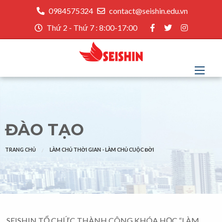
0984575324
contact@seishin.edu.vn
Thứ 2 - Thứ 7 : 8:00-17:00
ĐÀO TẠO
TRANG CHỦ
LÀM CHỦ THỜI GIAN - LÀM CHỦ CUỘC ĐỜI
SEISHIN TỔ CHỨC THÀNH CÔNG KHÓA HỌC “LÀM