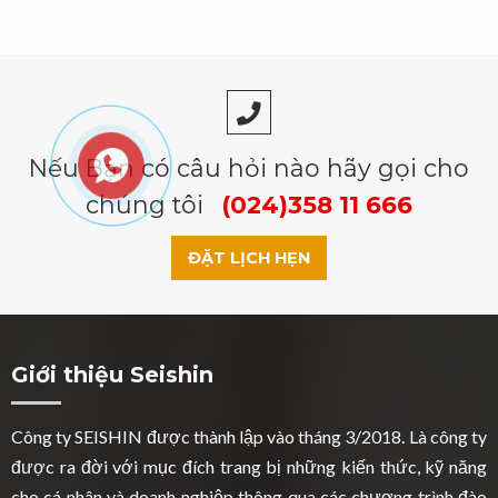
Nếu Bạn có câu hỏi nào hãy gọi cho
chúng tôi
(024)358 11 666
ĐẶT LỊCH HẸN
Giới thiệu Seishin
Công ty SEISHIN được thành lập vào tháng 3/2018. Là công ty
được ra đời với mục đích trang bị những kiến thức, kỹ năng
cho cá nhân và doanh nghiệp thông qua các chương trình đào